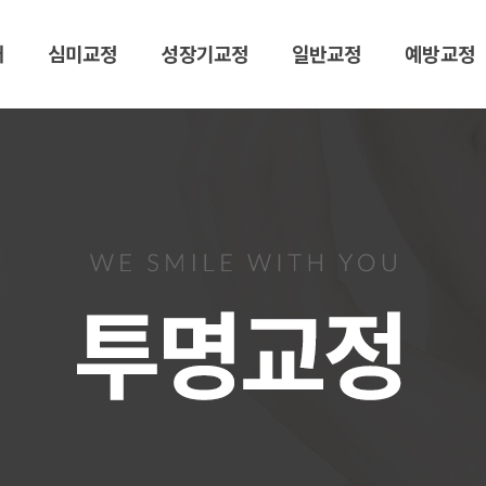
개
심미교정
성장기교정
일반교정
예방교정