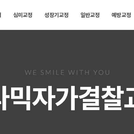
개
심미교정
성장기교정
일반교정
예방교정