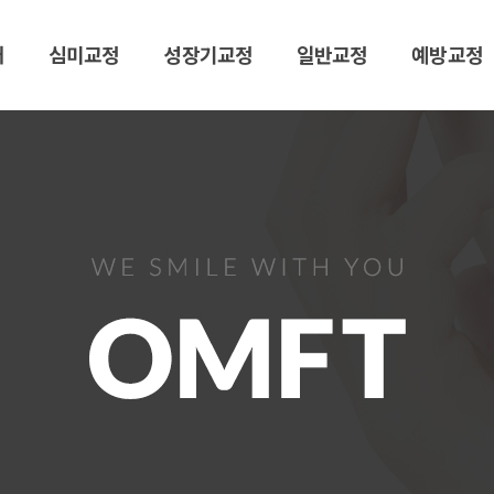
개
심미교정
성장기교정
일반교정
예방교정